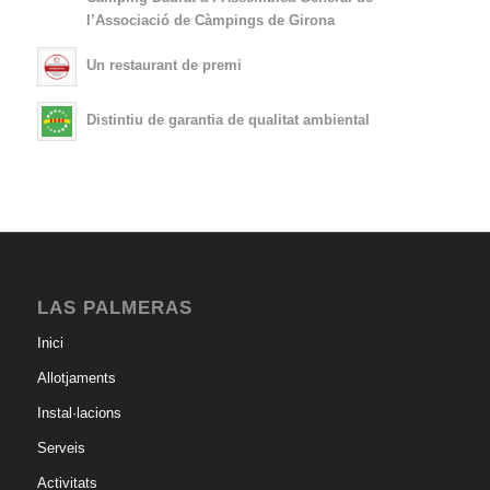
l’Associació de Càmpings de Girona
Un restaurant de premi
Distintiu de garantia de qualitat ambiental
LAS PALMERAS
Inici
Allotjaments
Instal·lacions
Serveis
Activitats