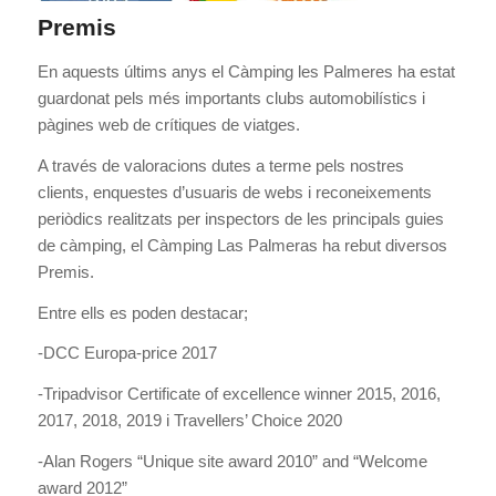
Premis
En aquests últims anys el Càmping les Palmeres ha estat
guardonat pels més importants clubs automobilístics i
pàgines web de crítiques de viatges.
A través de valoracions dutes a terme pels nostres
clients, enquestes d’usuaris de webs i reconeixements
periòdics realitzats per inspectors de les principals guies
de càmping, el Càmping Las Palmeras ha rebut diversos
Premis.
Entre ells es poden destacar;
-DCC Europa-price 2017
-Tripadvisor Certificate of excellence winner 2015, 2016,
2017, 2018, 2019 i Travellers’ Choice 2020
-Alan Rogers “Unique site award 2010” and “Welcome
award 2012”