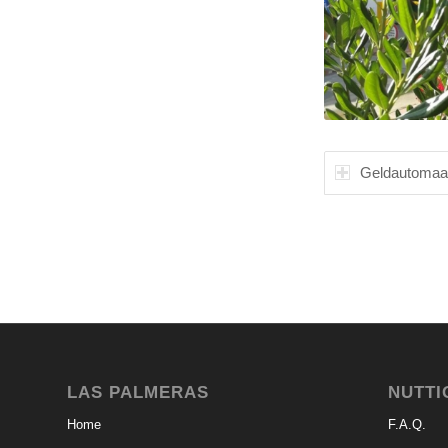
Geldautomaa
LAS PALMERAS
NUTTI
Home
F.A.Q.