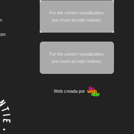
For the correct visualization,
you must accept cookies.
in
com
For the correct visualization,
you must accept cookies.
Web creada por