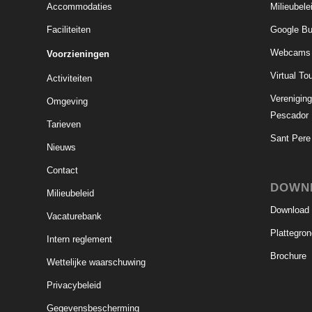
Accommodaties
Milieubele
Faciliteiten
Google Bu
Webcams
Voorzieningen
Virtual To
Activiteiten
Verenigin
Omgeving
Pescador
Tarieven
Sant Pere
Nieuws
Contact
DOWN
Milieubeleid
Download pr
Vacaturebank
Plattegro
Intern reglement
Brochure
Wettelijke waarschuwing
Privacybeleid
Gegevensbescherming