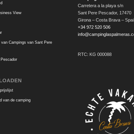
id
Carretera a la playa s/n
Sant Pere Pescador
,
17470
siness View
Girona – Costa Brava – Spa
+34 972 520 506
ur
info@campinglaspalmeras.
g van Campings van Sant Pere
RTC: KG 000088
 Pescador
LOADEN
ijslijst
nd van de camping