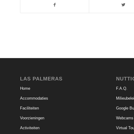
LAS PALMERAS
NUTTI
Home
F.A.Q.
Accommodaties
Milieubele
Faciliteiten
Google Bu
Voorzieningen
Webcams
Activiteiten
Virtual To