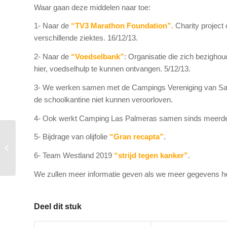
Waar gaan deze middelen naar toe:
1- Naar de
“TV3 Marathon Foundation”.
Charity project
verschillende ziektes. 16/12/13.
2- Naar de
“Voedselbank”
: Organisatie die zich bezigh
hier, voedselhulp te kunnen ontvangen. 5/12/13.
3- We werken samen met de Campings Vereniging van Sant
de schoolkantine niet kunnen veroorloven.
4- Ook werkt Camping Las Palmeras samen sinds meerde
5- Bijdrage van olijfolie
“Gran recapta”
.
Certificaat van
uitmuntendheid 2019 –
6- Team Westland 2019
“strijd tegen kanker”
.
Tripadvisor
We zullen meer informatie geven als we meer gegevens h
Deel dit stuk