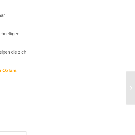
aar
ehoeftigen
lpen die zich
n Oxfam
.