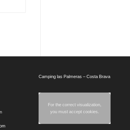
Camping las Palmeras – Costa Brava
For the correct visualization,
you must accept cookies.
in
com