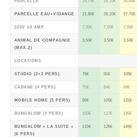
PARCELLE
19,70€
26,10€
35,60€
PARCELLE EAU+VIDANGE
21,80€
28,20€
37,70€
220V 10 AMP
7,00€
7,00€
7,00€
ANIMAL DE COMPAGNIE
3,50€
3,50€
3,50€
(MAX.2)
LOCATIONS
STUDIO (2+2 PERS)
79€
91€
108€
CABANE (4 PERS)
75€
84€
99€
MOBILE HOME (5 PERS)
88€
105€
125€
BUNGALOW (5 PERS)
100€
117€
136€
BUNGALOW « LA SUITE »
110€
126€
149€
(6 PERS)