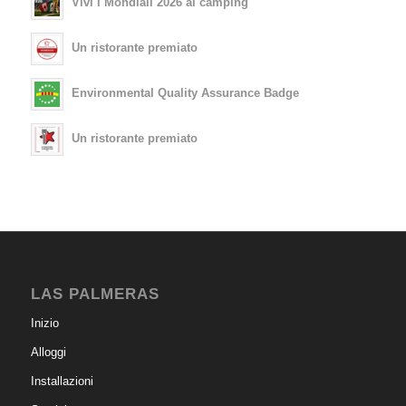
Vivi i Mondiali 2026 al camping
Un ristorante premiato
Environmental Quality Assurance Badge
Un ristorante premiato
LAS PALMERAS
Inizio
Alloggi
Installazioni