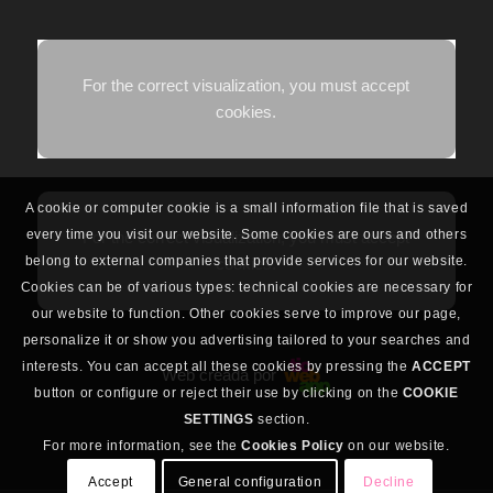
For the correct visualization, you must accept
cookies.
A cookie or computer cookie is a small information file that is saved
every time you visit our website. Some cookies are ours and others
For the correct visualization, you must accept
belong to external companies that provide services for our website.
cookies.
Cookies can be of various types: technical cookies are necessary for
our website to function. Other cookies serve to improve our page,
personalize it or show you advertising tailored to your searches and
interests. You can accept all these cookies by pressing the
ACCEPT
Web creada por
button or configure or reject their use by clicking on the
COOKIE
SETTINGS
section.
For more information, see the
Cookies Policy
on our website.
Accept
General configuration
Decline